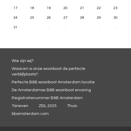
17
18
19
20
21
22
23
24
25
26
27
28
29
30
31
1
2
3
4
5
6
Wie zijn wij?
Waarom is onze woonboot de perfecte
verblijfplaats?
Perfecte B&B woonboot Amsterdam locatie
De Amsterdamse B&B woonboot ervaring
Registratienummer B&B Amsterdam
Tarieven
ZEIL 2025
Thuis
bbamsterdam.com