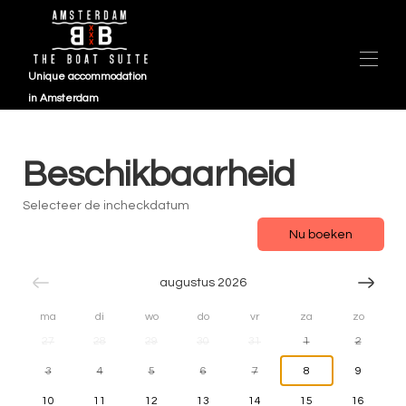
Unique accommodation
in Amsterdam
Overzicht
ZEIL 2025 (1)
Beschikbaarheid
Kaart
Galerij
Selecteer de incheckdatum
Beschikbaarheid
Nu boeken
Beoordelingen
Contact
Veelgestelde vragen
augustus 2026
ma
di
wo
do
vr
za
zo
27
28
29
30
31
1
2
3
4
5
6
7
8
9
10
11
12
13
14
15
16