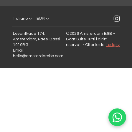
Italiano
EUR
Levantkade 174,
©
2026
Amsterdam B&B -
Amsterdam, Paesi Bassi
Boat Suite
Tutti i diritti
1019BG
.
riservati
- Offerto da
Lodgify
Email
:
hello@amsterdambb.com