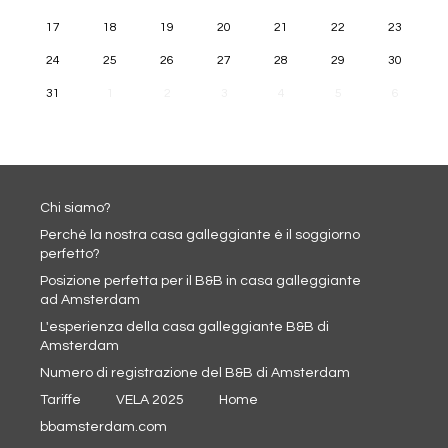
17
18
19
20
21
22
23
24
25
26
27
28
29
30
31
1
2
3
4
5
6
Chi siamo?
Perché la nostra casa galleggiante è il soggiorno
perfetto?
Posizione perfetta per il B&B in casa galleggiante
ad Amsterdam
L'esperienza della casa galleggiante B&B di
Amsterdam
Numero di registrazione del B&B di Amsterdam
Tariffe
VELA 2025
Home
bbamsterdam.com