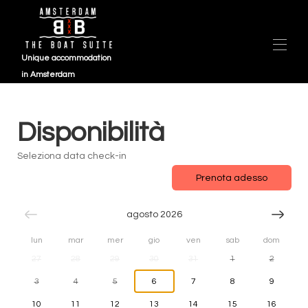
Unique accommodation
in Amsterdam
Panoramica
VELA 2025 (1)
Disponibilità
Mappa
Galleria
Seleziona data check-in
Disponibilità
Prenota adesso
Recensioni
Contatto
Domande frequenti
agosto 2026
lun
mar
mer
gio
ven
sab
dom
27
28
29
30
31
1
2
3
4
5
6
7
8
9
10
11
12
13
14
15
16