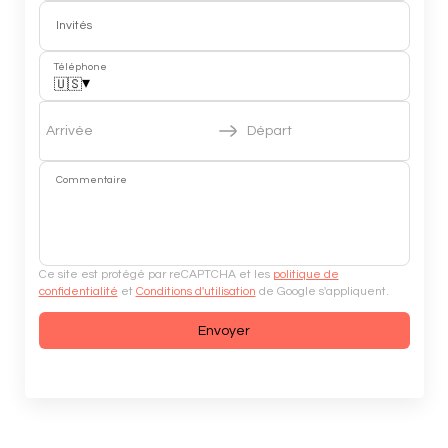
Invités
Téléphone
▾
🇺🇸
Arrivée
Départ
Commentaire
Ce site est protégé par reCAPTCHA et les
politique de
confidentialité
et
Conditions d'utilisation
de Google s'appliquent.
Envoyer