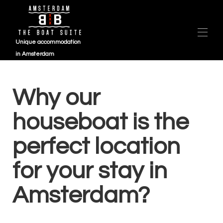
Unique accommodation
in Amsterdam
Aperçu
VOILE 2025 (1)
Why our
Carte
Galerie
houseboat is the
Disponibilité
Avis
perfect location
Contact
FAQ
for your stay in
Amsterdam?